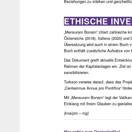
Beziehungen zu stärken und ganzheitlic
ETHISCHE INVE
„Mensuram Bonam“ zitiert zahlreiche k
Österreichs (2018), Italiens (2020) und
Übersetzung wird auch in einem Buch ve
Buch enthält zusätzliche Aufsätze von E
Das Dokument greift aktuelle Entwicklu
Rahmen der Kapitalanlagen ein. Ziel ist
sensibilisieren.
Turkson verwies darauf, dass das Proje
„Centesimus Annus pro Pontifice“ fördert
Mit „Mensuram Bonam“ legt der Vatikan e
Einklang mit ihrem Glauben zu gestalte
(kna/pm – mg)
Hier geht’s zum Originalartikel.