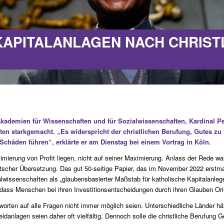
KAPITALANLAGEN NACH CHRIST
kademien für Wissenschaften und für Sozialwissenschaften, Kardinal Pet
ten starkgemacht. „Es widerspricht der christlichen Berufung, Gutes zu
chäden führen“, erklärte er am Dienstag bei einem Vortrag in Köln.
imierung von Profit liegen, nicht auf seiner Maximierung. Anlass der Rede war
utscher Übersetzung. Das gut 50-seitige Papier, das im November 2022 erstmal
lwissenschaften als „glaubensbasierter Maßstab für katholische Kapitalanlege
, dass Menschen bei ihren Investitionsentscheidungen durch ihren Glauben Ori
worten auf alle Fragen nicht immer möglich seien. Unterschiedliche Länder hä
danlagen seien daher oft vielfältig. Dennoch solle die christliche Berufung 