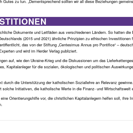
h Gutes zu tun. „Dementsprechend sollten wir all diese Beziehungen gemeinsa
STITIONEN
irchliche Dokumente und Leitfäden aus verschiedenen Ländern. So hatten die
 Deutschlands (2015 und 2021) ähnliche Prinzipien zu ethischen Investitionen f
röffentlicht, das von der Stiftung „Centesimus Annus pro Pontifice“ – deutsc
xperten und wird im Herder Verlag publiziert.
ngen auf, wie den Ukraine-Krieg und die Diskussionen um das Lieferkettengese
 es, Kapitalanleger für die sozialen, ökologischen und politischen Auswirkun
kt durch die Unterstützung der katholischen Soziallehre an Relevanz gewinne.
 solche Initiativen, die katholische Werte in die Finanz- und Wirtschaftswelt 
ine Orientierungshilfe vor, die christlichen Kapitalanlegern helfen soll, ihre
n.