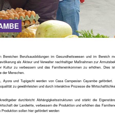
YAMBE
n Bereichen Berufsausbildungen im Gesundheitswesen und im Bereich mob
 Bevölkerung als Akteur und Verwalter nachhaltiger Maßnahmen zur Armutsbek
er Kultur zu verbessern und das Familieneinkommen zu erhöhen. Dies ist
se der Menschen.
, Ayora und Tupigachi werden von Casa Campesian Cayambe gefördert. Hi
qualität zu gewährleisten und durch interaktive Prozesse die Wirtschaftlichke
ditgeber durchbricht Abhängigkeitsstrukturen und stärkt die Eigenständ
fwirtschaft der Landwirte, verbessern die Produktion und erhöhen das Famil
n Produktion sollen hier gefördert werden