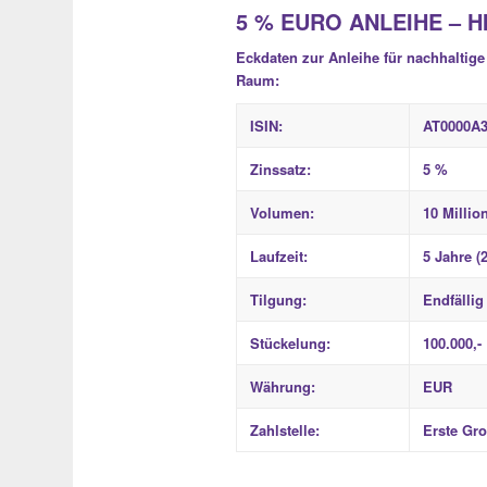
5 % EURO ANLEIHE – H
Eckdaten zur Anleihe für nachhaltig
Raum:
ISIN:
AT0000A
Zinssatz:
5 %
Volumen:
10 Millio
Laufzeit:
5 Jahre (
Tilgung:
Endfälli
Stückelung:
100.000,
Währung:
EUR
Zahlstelle:
Erste Gr