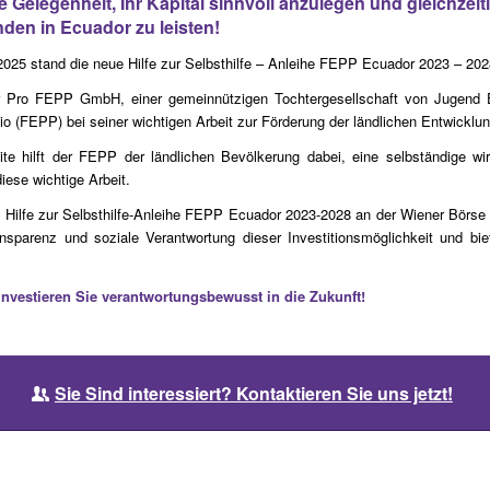
e Gelegenheit, Ihr Kapital sinnvoll anzulegen und gleichzeit
den in Ecuador zu leisten!
5 stand die neue Hilfe zur Selbsthilfe – Anleihe FEPP Ecuador 2023 – 2028 
 Pro FEPP GmbH, einer gemeinnützigen Tochtergesellschaft von Jugend Ein
 (FEPP) bei seiner wichtigen Arbeit zur Förderung der ländlichen Entwicklun
e hilft der FEPP der ländlichen Bevölkerung dabei, eine selbständige wir
diese wichtige Arbeit.
ie Hilfe zur Selbsthilfe-Anleihe FEPP Ecuador 2023-2028 an der Wiener Bör
ansparenz und soziale Verantwortung dieser Investitionsmöglichkeit und bi
investieren Sie verantwortungsbewusst in die Zukunft!
Sie Sind interessiert? Kontaktieren Sie uns jetzt!