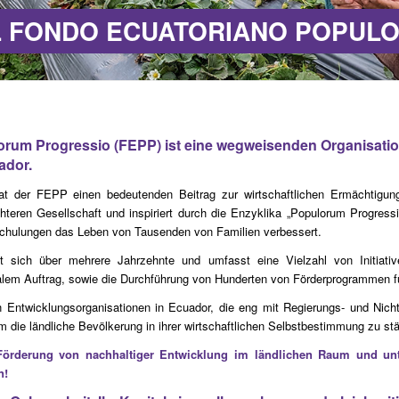
L FONDO ECUATORIANO POPUL
rum Progressio (FEPP) ist eine wegweisenden Organisatio
ador.
t der FEPP einen bedeutenden Beitrag zur wirtschaftlichen Ermächtigung 
chteren Gesellschaft und inspiriert durch die Enzyklika „Populorum Progres
chulungen das Leben von Tausenden von Familien verbessert.
sich über mehrere Jahrzehnte und umfasst eine Vielzahl von Initiativ
 Auftrag, sowie die Durchführung von Hunderten von Förderprogrammen für 
 Entwicklungsorganisationen in Ecuador, die eng mit Regierungs- und Nichtr
ie ländliche Bevölkerung in ihrer wirtschaftlichen Selbstbestimmung zu stä
 Förderung von nachhaltiger Entwicklung im ländlichen Raum und un
n!