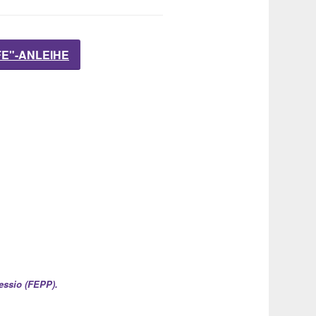
FE"-ANLEIHE
essio (FEPP).