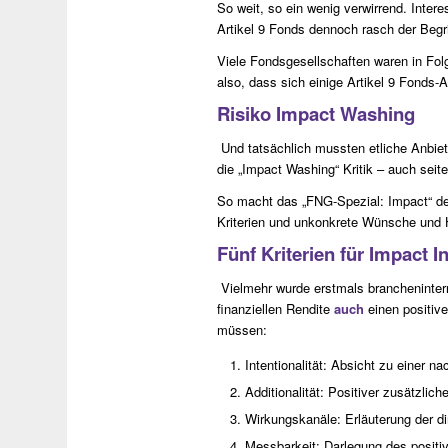
So weit, so ein wenig verwirrend. Intere
Artikel 9 Fonds dennoch rasch der Begrif
Viele Fondsgesellschaften waren in Fol
also, dass sich einige Artikel 9 Fonds-
Risiko Impact Washing
Und tatsächlich mussten etliche Anbiete
die „Impact Washing“ Kritik – auch seite
So macht das „FNG-Spezial: Impact“ deu
Kriterien und unkonkrete Wünsche und H
Fünf Kriterien für Impact I
Vielmehr wurde erstmals branchenintern
finanziellen Rendite
auch
einen positiv
müssen:
Intentionalität: Absicht zu einer n
Additionalität: Positiver zusätzlic
Wirkungskanäle: Erläuterung der di
Messbarkeit: Darlegung des positi