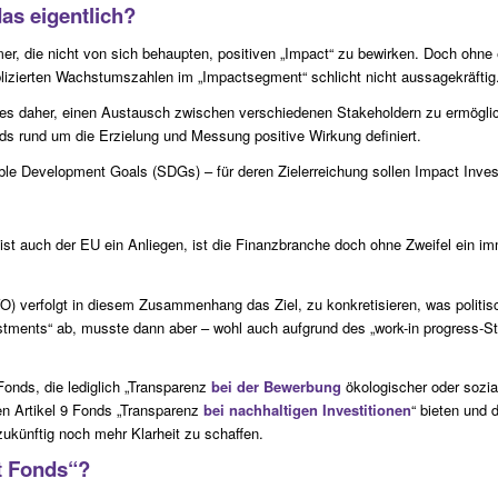
das eigentlich?
, die nicht von sich behaupten, positiven „Impact“ zu bewirken. Doch ohne e
lizierten Wachstumszahlen im „Impactsegment“ schlicht nicht aussagekräftig
 es daher, einen Austausch zwischen verschiedenen Stakeholdern zu ermöglic
s rund um die Erzielung und Messung positive Wirkung definiert.
ble Development Goals (SDGs) – für deren Zielerreichung sollen Impact Inves
st auch der EU ein Anliegen, ist die Finanzbranche doch ohne Zweifel ein 
 verfolgt in diesem Zusammenhang das Ziel, zu konkretisieren, was politisc
estments“ ab, musste dann aber – wohl auch aufgrund des „work-in progress-S
Fonds, die lediglich „Transparenz
bei der Bewerbung
ökologischer oder sozia
n Artikel 9 Fonds „Transparenz
bei nachhaltigen Investitionen
“ bieten und 
zukünftig noch mehr Klarheit zu schaffen.
ct Fonds“?