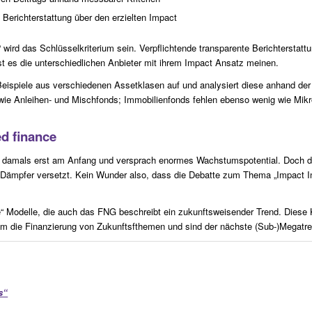
 Berichterstattung über den erzielten Impact
 wird das Schlüsselkriterium sein. Verpflichtende transparente Berichterstattu
st es die unterschiedlichen Anbieter mit ihrem Impact Ansatz meinen.
n Beispiele aus verschiedenen Assetklasen auf und analysiert diese anhand der 
wie Anleihen- und Mischfonds; Immobilienfonds fehlen ebenso wenig wie Mikr
ed finance
d damals erst am Anfang und versprach enormes Wachstumspotential. Doch de
ämpfer versetzt. Kein Wunder also, dass die Debatte zum Thema „Impact Inve
e“ Modelle, die auch das FNG beschreibt ein zukunftsweisender Trend. Diese
d um die Finanzierung von Zukunftsfthemen und sind der nächste (Sub-)Megatr
s“