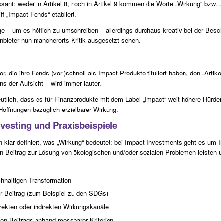
ssant: weder in Artikel 8, noch in Artikel 9 kommen die Worte „Wirkung“ bzw. „
f „Impact Fonds“ etabliert.
ge – um es höflich zu umschreiben – allerdings durchaus kreativ bei der Bes
Anbieter nun mancherorts Kritik ausgesetzt sehen.
r, die ihre Fonds (vor-)schnell als Impact-Produkte tituliert haben, den „Arti
ns der Aufsicht – wird immer lauter.
tlich, dass es für Finanzprodukte mit dem Label „Impact“ weit höhere Hürde
offnungen bezüglich erzielbarer Wirkung.
nvesting und Praxisbeispiele
 klar definiert, was „Wirkung“ bedeutet: bei Impact Investments geht es um In
en Beitrag zur Lösung von ökologischen und/oder sozialen Problemen leisten
achhaltigen Transformation
her Beitrag (zum Beispiel zu den SDGs)
rekten oder indirekten Wirkungskanäle
ven Beitrags anhand messbarer Kriterien