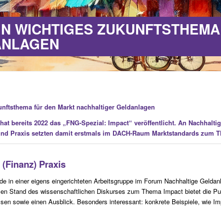
EIN WICHTIGES ZUKUNFTSTHEM
ANLAGEN
kunftsthema für den Markt nachhaltiger Geldanlagen
t bereits 2022 das „FNG-Spezial: Impact“ veröffentlicht. An Nachhaltigk
und Praxis setzten damit erstmals im DACH-Raum Marktstandards zum T
 (Finanz) Praxis
rde in einer eigens eingerichteten Arbeitsgruppe im Forum Nachhaltige Geldan
llen Stand des wissenschaftlichen Diskurses zum Thema Impact bietet die Publ
en sowie einen Ausblick. Besonders interessant: konkrete Beispiele, wie Impa