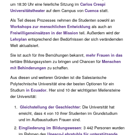
um 18:30 Uhr eine feierliche Sitzung im
Carlos Crespi
Universitätstheater
auf dem Campus von
Cuenca
statt.
Als Teil dieses Prozesses nehmen die Studenten sowohl an
Workshops zur menschlichen Entwicklung
als auch an
Freiwilligeneinsätzen in der Mission
teil
.
Außerdem wird der
Lehrplan
entsprechend den Bedürfnissen der sich verändernden
Welt aktualisiert.
Sie ist auch für ihre Bemühungen bekannt,
mehr Frauen in das
tertiäre Bildungssystem zu bringen und Chancen für
Menschen
mit Behinderungen
zu schaffen.
Aus diesen und weiteren Gründen ist die Salesianische
Polytechnische Universität eine der besten Optionen für ein
Studium
in Ecuador
. Hier sind 10 der wichtigsten Meilensteine
der Universität:
Gleichstellung der Geschlechter
: Die Universität hat
erreicht, dass 4 von 10 ihrer Studenten im Grundstudium
und im Aufbaustudium Frauen sind.
Eingliederung im Bildungswesen
: 3 442 Personen wurden
im Rahmen des
Unesco-Lehrstuhls
für unterstützende