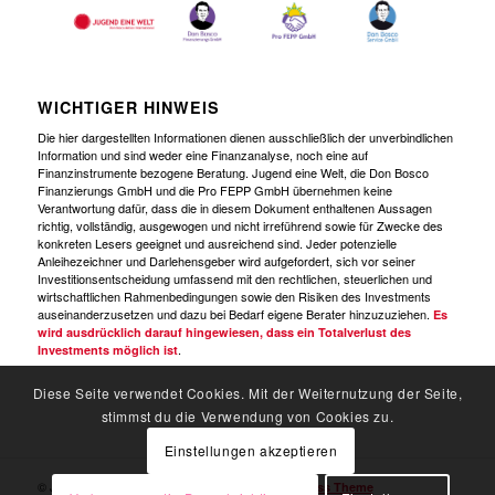
WICHTIGER HINWEIS
Die hier dargestellten Informationen dienen ausschließlich der unverbindlichen
Information und sind weder eine Finanzanalyse, noch eine auf
Finanzinstrumente bezogene Beratung. Jugend eine Welt, die Don Bosco
Finanzierungs GmbH und die Pro FEPP GmbH übernehmen keine
Verantwortung dafür, dass die in diesem Dokument enthaltenen Aussagen
richtig, vollständig, ausgewogen und nicht irreführend sowie für Zwecke des
konkreten Lesers geeignet und ausreichend sind. Jeder potenzielle
Anleihezeichner und Darlehensgeber wird aufgefordert, sich vor seiner
Investitionsentscheidung umfassend mit den rechtlichen, steuerlichen und
wirtschaftlichen Rahmenbedingungen sowie den Risiken des Investments
auseinanderzusetzen und dazu bei Bedarf eigene Berater hinzuzuziehen.
Es
wird ausdrücklich darauf hingewiesen, dass ein Totalverlust des
.
Investments möglich ist
Diese Seite verwendet Cookies. Mit der Weiternutzung der Seite,
stimmst du die Verwendung von Cookies zu.
Einstellungen akzeptieren
© Jugend Eine Welt -
powered by Enfold WordPress Theme