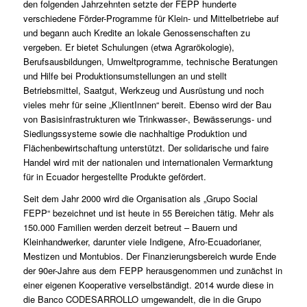
den folgenden Jahrzehnten setzte der FEPP hunderte
verschiedene Förder-Programme für Klein- und Mittelbetriebe auf
und begann auch Kredite an lokale Genossenschaften zu
vergeben. Er bietet Schulungen (etwa Agrarökologie),
Berufsausbildungen, Umweltprogramme, technische Beratungen
und Hilfe bei Produktionsumstellungen an und stellt
Betriebsmittel, Saatgut, Werkzeug und Ausrüstung und noch
vieles mehr für seine „KlientInnen“ bereit. Ebenso wird der Bau
von Basisinfrastrukturen wie Trinkwasser-, Bewässerungs- und
Siedlungssysteme sowie die nachhaltige Produktion und
Flächenbewirtschaftung unterstützt. Der solidarische und faire
Handel wird mit der nationalen und internationalen Vermarktung
für in Ecuador hergestellte Produkte gefördert.
Seit dem Jahr 2000 wird die Organisation als „Grupo Social
FEPP“ bezeichnet und ist heute in 55 Bereichen tätig. Mehr als
150.000 Familien werden derzeit betreut – Bauern und
Kleinhandwerker, darunter viele Indigene, Afro-Ecuadorianer,
Mestizen und Montubios. Der Finanzierungsbereich wurde Ende
der 90er-Jahre aus dem FEPP herausgenommen und zunächst in
einer eigenen Kooperative verselbständigt. 2014 wurde diese in
die Banco CODESARROLLO umgewandelt, die in die Grupo