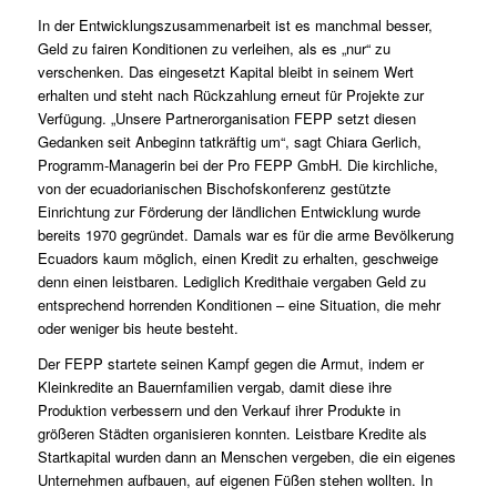
In der Entwicklungszusammenarbeit ist es manchmal besser,
Geld zu fairen Konditionen zu verleihen, als es „nur“ zu
verschenken. Das eingesetzt Kapital bleibt in seinem Wert
erhalten und steht nach Rückzahlung erneut für Projekte zur
Verfügung. „Unsere Partnerorganisation FEPP setzt diesen
Gedanken seit Anbeginn tatkräftig um“, sagt Chiara Gerlich,
Programm-Managerin bei der Pro FEPP GmbH. Die kirchliche,
von der ecuadorianischen Bischofskonferenz gestützte
Einrichtung zur Förderung der ländlichen Entwicklung wurde
bereits 1970 gegründet. Damals war es für die arme Bevölkerung
Ecuadors kaum möglich, einen Kredit zu erhalten, geschweige
denn einen leistbaren. Lediglich Kredithaie vergaben Geld zu
entsprechend horrenden Konditionen – eine Situation, die mehr
oder weniger bis heute besteht.
Der FEPP startete seinen Kampf gegen die Armut, indem er
Kleinkredite an Bauernfamilien vergab, damit diese ihre
Produktion verbessern und den Verkauf ihrer Produkte in
größeren Städten organisieren konnten. Leistbare Kredite als
Startkapital wurden dann an Menschen vergeben, die ein eigenes
Unternehmen aufbauen, auf eigenen Füßen stehen wollten. In