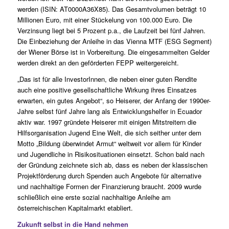
werden (ISIN: AT0000A36X85). Das Gesamtvolumen beträgt 10
Millionen Euro, mit einer Stückelung von 100.000 Euro. Die
Verzinsung liegt bei 5 Prozent p.a., die Laufzeit bei fünf Jahren.
Die Einbeziehung der Anleihe in das Vienna MTF (ESG Segment)
der Wiener Börse ist in Vorbereitung. Die eingesammelten Gelder
werden direkt an den geförderten FEPP weitergereicht.
„Das ist für alle InvestorInnen, die neben einer guten Rendite
auch eine positive gesellschaftliche Wirkung ihres Einsatzes
erwarten, ein gutes Angebot“, so Heiserer, der Anfang der 1990er-
Jahre selbst fünf Jahre lang als Entwicklungshelfer in Ecuador
aktiv war. 1997 gründete Heiserer mit einigen Mitstreitern die
Hilfsorganisation Jugend Eine Welt, die sich seither unter dem
Motto „Bildung überwindet Armut“ weltweit vor allem für Kinder
und Jugendliche in Risikosituationen einsetzt. Schon bald nach
der Gründung zeichnete sich ab, dass es neben der klassischen
Projektförderung durch Spenden auch Angebote für alternative
und nachhaltige Formen der Finanzierung braucht. 2009 wurde
schließlich eine erste sozial nachhaltige Anleihe am
österreichischen Kapitalmarkt etabliert.
Zukunft selbst in die Hand nehmen