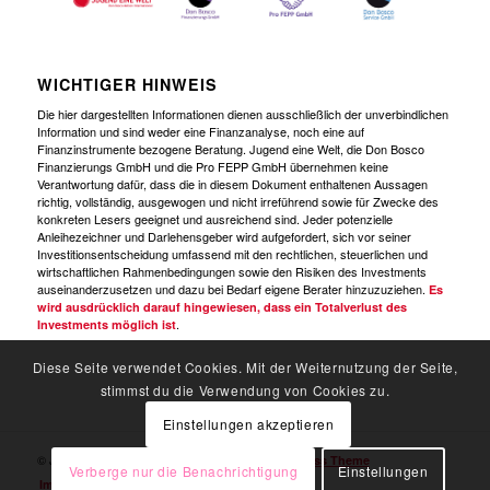
WICHTIGER HINWEIS
Die hier dargestellten Informationen dienen ausschließlich der unverbindlichen
Information und sind weder eine Finanzanalyse, noch eine auf
Finanzinstrumente bezogene Beratung. Jugend eine Welt, die Don Bosco
Finanzierungs GmbH und die Pro FEPP GmbH übernehmen keine
Verantwortung dafür, dass die in diesem Dokument enthaltenen Aussagen
richtig, vollständig, ausgewogen und nicht irreführend sowie für Zwecke des
konkreten Lesers geeignet und ausreichend sind. Jeder potenzielle
Anleihezeichner und Darlehensgeber wird aufgefordert, sich vor seiner
Investitionsentscheidung umfassend mit den rechtlichen, steuerlichen und
wirtschaftlichen Rahmenbedingungen sowie den Risiken des Investments
auseinanderzusetzen und dazu bei Bedarf eigene Berater hinzuzuziehen.
Es
wird ausdrücklich darauf hingewiesen, dass ein Totalverlust des
.
Investments möglich ist
Diese Seite verwendet Cookies. Mit der Weiternutzung der Seite,
stimmst du die Verwendung von Cookies zu.
Einstellungen akzeptieren
© Jugend Eine Welt -
powered by Enfold WordPress Theme
Verberge nur die Benachrichtigung
Einstellungen
Impressum
Datenschutzerklärung