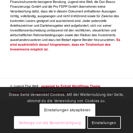
Finanzinstrumente bezogene Beratung. Jugend eine Welt, die Don Bosco
Finanzierungs GmbH und die Pro FEPP GmbH übernehmen keine
Verantwortung dafür, dass die in diesem Dokument enthaltenen Aussagen
richtig, vollständig, ausgewogen und nicht irreführend sowie für Zwecke des
konkreten Lesers geeignet und ausreichend sind. Jeder potenzielle
Anleihezeichner und Darlehensgeber wird aufgefordert, sich vor seiner
Investitionsentscheidung umfassend mit den rechtlichen, steuerlichen und
wirtschaftlichen Rahmenbedingungen sowie den Risiken des Investments
auseinanderzusetzen und dazu bei Bedarf eigene Berater hinzuzuziehen.
Es
wird ausdrücklich darauf hingewiesen, dass ein Totalverlust des
.
Investments möglich ist
© Jugend Eine Welt -
powered by Enfold WordPress Theme
Impressum
Datenschutzerklärung
Diese Seite verwendet Cookies. Mit der Weiternutzung der Seite,
stimmst du die Verwendung von Cookies zu.
Einstellungen akzeptieren
Verberge nur die Benachrichtigung
Einstellungen