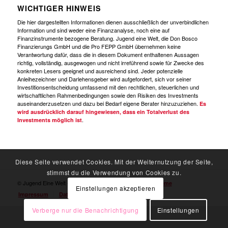
WICHTIGER HINWEIS
Die hier dargestellten Informationen dienen ausschließlich der unverbindlichen
Information und sind weder eine Finanzanalyse, noch eine auf
Finanzinstrumente bezogene Beratung. Jugend eine Welt, die Don Bosco
Finanzierungs GmbH und die Pro FEPP GmbH übernehmen keine
Verantwortung dafür, dass die in diesem Dokument enthaltenen Aussagen
richtig, vollständig, ausgewogen und nicht irreführend sowie für Zwecke des
konkreten Lesers geeignet und ausreichend sind. Jeder potenzielle
Anleihezeichner und Darlehensgeber wird aufgefordert, sich vor seiner
Investitionsentscheidung umfassend mit den rechtlichen, steuerlichen und
wirtschaftlichen Rahmenbedingungen sowie den Risiken des Investments
auseinanderzusetzen und dazu bei Bedarf eigene Berater hinzuzuziehen.
Es
wird ausdrücklich darauf hingewiesen, dass ein Totalverlust des
.
Investments möglich ist
Diese Seite verwendet Cookies. Mit der Weiternutzung der Seite,
stimmst du die Verwendung von Cookies zu.
© Jugend Eine Welt -
powered by Enfold WordPress Theme
Einstellungen akzeptieren
Impressum
Datenschutzerklärung
Verberge nur die Benachrichtigung
Einstellungen