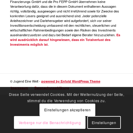
Finanzierungs GmbH und die Pro FEPP GmbH übernehmen keine
Verantwortung dafür, dass die in diesem Dokument enthaltenen Aussagen
richtig, vollständig, ausgewogen und nicht irreführend sowie für Zwecke des
konkreten Lesers geeignet und ausreichend sind. Jeder potenzielle
Anleihezeichner und Darlehensgeber wird aufgefordert, sich vor seiner
Investitionsentscheidung umfassend mit den rechtlichen, steuerlichen und
wirtschaftlichen Rahmenbedingungen sowie den Risiken des Investments
auseinanderzusetzen und dazu bei Bedarf eigene Berater hinzuzuziehen.
Es
wird ausdrücklich darauf hingewiesen, dass ein Totalverlust des
.
Investments möglich ist
© Jugend Eine Welt -
powered by Enfold WordPress Theme
Impressum
Datenschutzerklärung
Diese Seite verwendet Cookies. Mit der Weiternutzung der Seite,
stimmst du die Verwendung von Cookies zu.
Einstellungen akzeptieren
Verberge nur die Benachrichtigung
Einstellungen