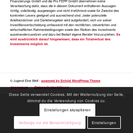
Finanzierungs GmbH und die Pro FEPP GmbH übernehmen keine
Verantwortung dafür, dass die in diesem Dokument enthaltenen Aussagen
richtig, vollständig, ausgewogen und nicht irreführend sowie für Zwecke des
konkreten Lesers geeignet und ausreichend sind. Jeder potenzielle
Anleihezeichner und Darlehensgeber wird aufgefordert, sich vor seiner
Investitionsentscheidung umfassend mit den rechtlichen, steuerlichen und
wirtschaftlichen Rahmenbedingungen sowie den Risiken des Investments
auseinanderzusetzen und dazu bei Bedarf eigene Berater hinzuzuziehen.
Es
wird ausdrücklich darauf hingewiesen, dass ein Totalverlust des
.
Investments möglich ist
© Jugend Eine Welt -
powered by Enfold WordPress Theme
Impressum
Datenschutzerklärung
Diese Seite verwendet Cookies. Mit der Weiternutzung der Seite,
stimmst du die Verwendung von Cookies zu.
Einstellungen akzeptieren
Verberge nur die Benachrichtigung
Einstellungen